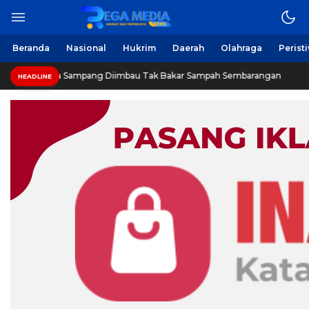
Berita Harian Online
Regamedianews.com
Beranda
Nasional
Hukrim
Daerah
Olahraga
Perist
Warga Sampang Diimbau Tak Bakar Sampah Sembarangan
HEADLINE