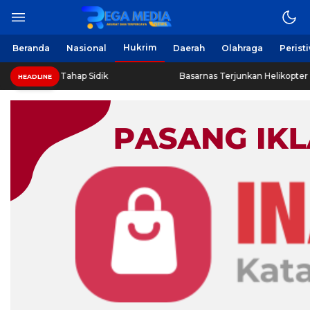
Hukrim
Beranda
Nasional
Daerah
Olahraga
Perist
litas Tahap Sidik
Basarnas Terjunkan Helikopter Sisir Ban
HEADLINE