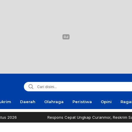
ukrim
Daerah
Olahraga
Peristiwa
Opini
Rag
Respons Cepat Ungkap Curanmor, Reskrim Sampang Tuai A