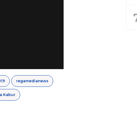
019
regamedianews
a Kabur