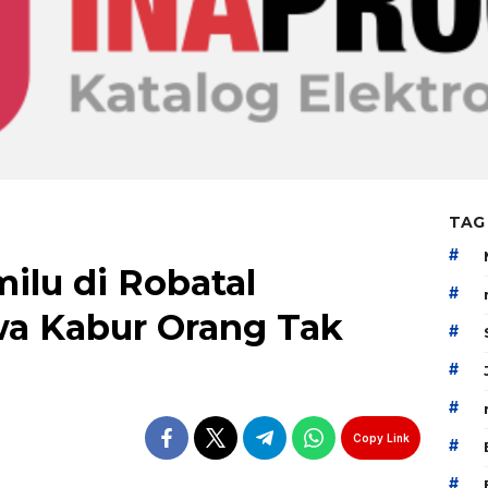
TAG
#
ilu di Robatal
#
a Kabur Orang Tak
#
#
#
Copy Link
#
#