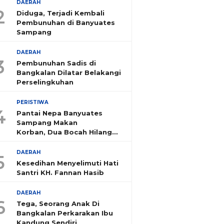
DAERAH
2
Diduga, Terjadi Kembali
Pembunuhan di Banyuates
Sampang
DAERAH
3
Pembunuhan Sadis di
Bangkalan Dilatar Belakangi
Perselingkuhan
PERISTIWA
4
Pantai Nepa Banyuates
Sampang Makan
Korban, Dua Bocah Hilang
Tenggelam
DAERAH
5
Kesedihan Menyelimuti Hati
Santri KH. Fannan Hasib
DAERAH
6
Tega, Seorang Anak Di
Bangkalan Perkarakan Ibu
Kandung Sendiri