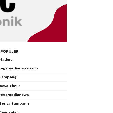
 POPULER
Madura
regamedianews.com
Sampang
Jawa Timur
regamedianews
Berita Sampang
Bangkalan