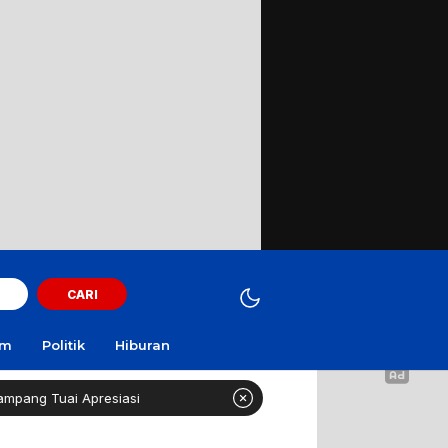
CARI
am
Politik
Hiburan
presiasi
Curi Motor! Dua Warga Batuporo Sampang Dibu