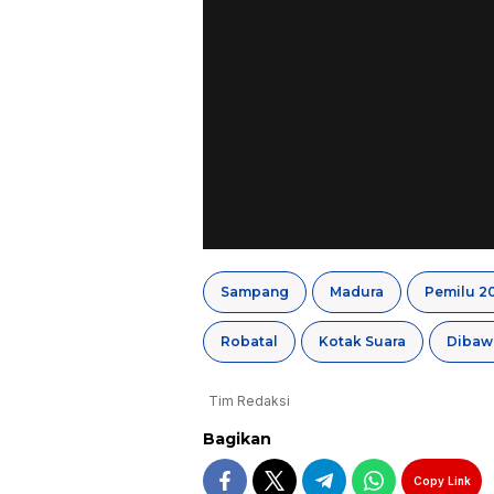
Sampang
Madura
Pemilu 2
Robatal
Kotak Suara
Dibaw
Tim Redaksi
Bagikan
Copy Link