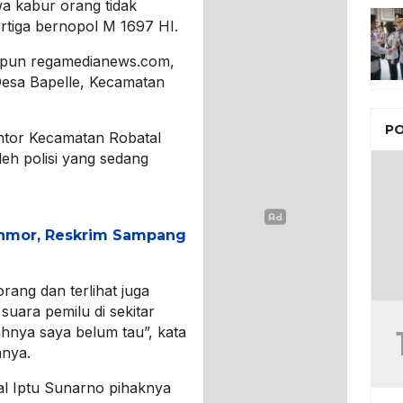
a kabur orang tidak
rtiga bernopol M 1697 HI.
impun regamedianews.com,
Desa Bapelle, Kecamatan
PO
ntor Kecamatan Robatal
leh polisi yang sedang
nmor, Reskrim Sampang
ang dan terlihat juga
uara pemilu di sekitar
hnya saya belum tau”, kata
anya.
al Iptu Sunarno pihaknya