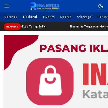
Berita Harian Online
Regamedianews.com
Beranda
Nasional
Hukrim
Daerah
Olahraga
Perist
Disabilitas Tahap Sidik
Basarnas Terjunkan Helikopter Si
HEADLINE