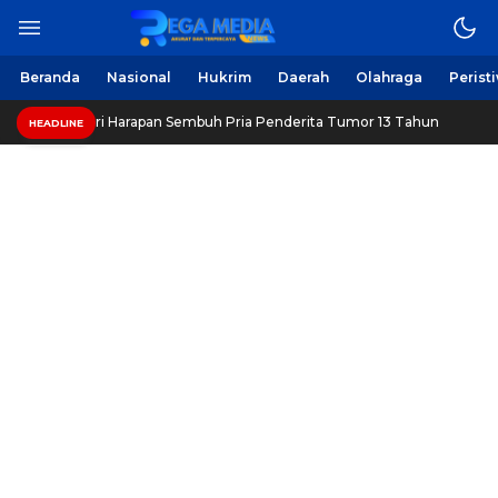
Berita Harian Online
Regamedianews.com
Beranda
Nasional
Hukrim
Daerah
Olahraga
Perist
ampang, Beri Harapan Sembuh Pria Penderita Tumor 13 Tahun
HEADLINE