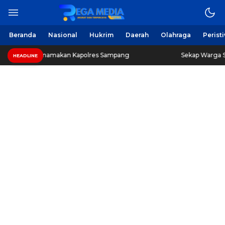
Berita Harian Online
Regamedianews.com
Beranda
Nasional
Hukrim
Daerah
Olahraga
Perist
 Mengatasnamakan Kapolres Sampang
Sekap Warga Soal 
HEADLINE