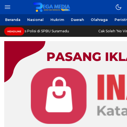
Berita Harian Online
Regamedianews.com
Beranda
Nasional
Hukrim
Daerah
Olahraga
Perist
h Diringkus Polisi di SPBU Suramadu
Cak Soleh ‘No Viral 
HEADLINE