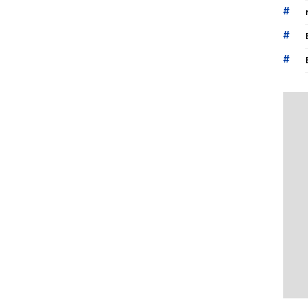
#
#
#