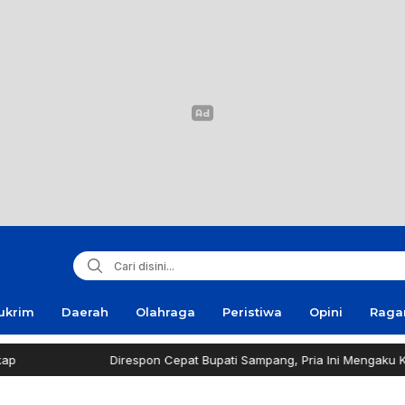
ukrim
Daerah
Olahraga
Peristiwa
Opini
Rag
Direspon Cepat Bupati Sampang, Pria Ini Mengaku Kemba