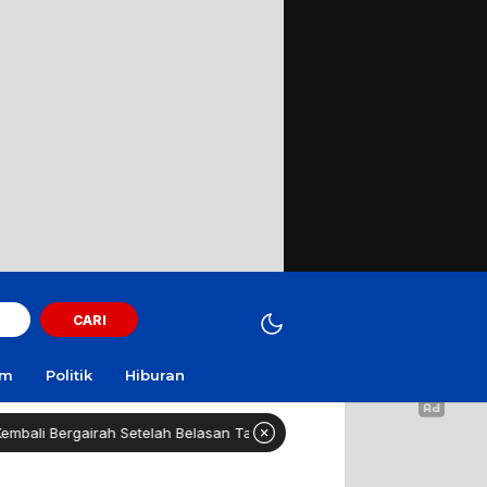
CARI
am
Politik
Hiburan
li Bergairah Setelah Belasan Tahun Melawan Penyakit Tumor