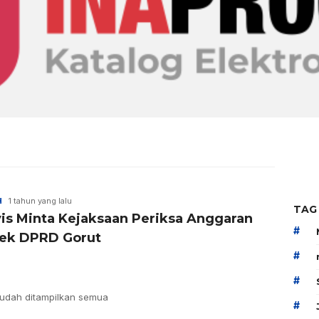
H
1 tahun yang lalu
TAG
vis Minta Kejaksaan Periksa Anggaran
#
ek DPRD Gorut
#
#
udah ditampilkan semua
#