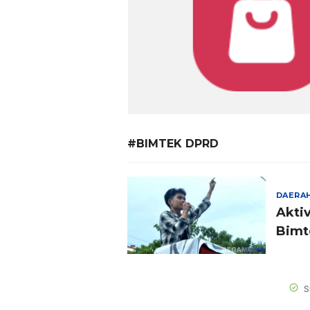
#BIMTEK DPRD
DAERA
Akti
Bimt
S