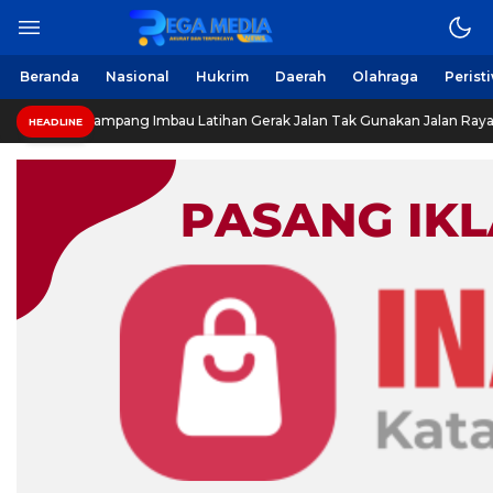
Berita Harian Online
Regamedianews.com
Beranda
Nasional
Hukrim
Daerah
Olahraga
Perist
Polantas Sampang Imbau Latihan Gerak Jalan Tak Gunakan Jalan Raya
HEADLINE