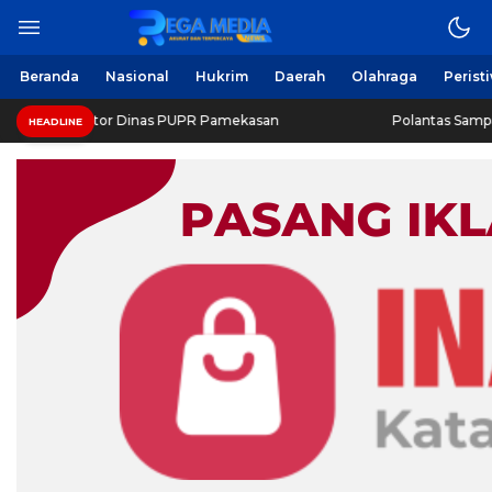
Berita Harian Online
Regamedianews.com
Beranda
Nasional
Hukrim
Daerah
Olahraga
Perist
 Geledah Kantor Dinas PUPR Pamekasan
Polantas Sampang
HEADLINE