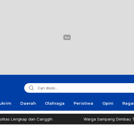
ukrim
Daerah
Olahraga
Peristiwa
Opini
Rag
as Lengkap dan Canggih
Warga Sampang Diimbau Tak B