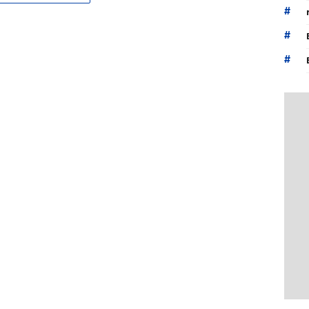
#
#
#