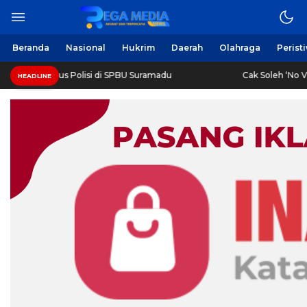
Berita Harian Online
Regamedianews.com
Beranda
Nasional
Hukrim
Daerah
Olahraga
Perist
erah Diringkus Polisi di SPBU Suramadu
Cak Soleh ‘No Vira
HEADLINE