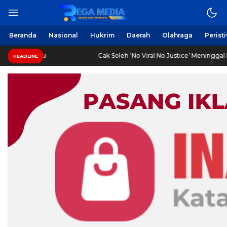
Berita Harian Online
Regamedianews.com
Beranda
Nasional
Hukrim
Daerah
Olahraga
Perist
SPBU Suramadu
Cak Soleh ‘No Viral No Justice’ Meninggal Du
HEADLINE