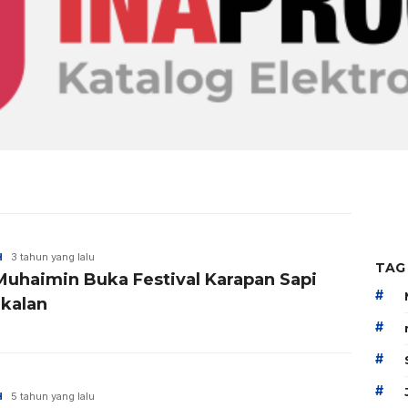
H
3 tahun yang lalu
TAG
Muhaimin Buka Festival Karapan Sapi
#
kalan
#
#
#
H
5 tahun yang lalu