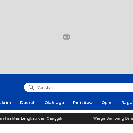
ukrim
Daerah
Olahraga
Peristiwa
Opini
Rag
silitas Lengkap dan Canggih
Warga Sampang Diimbau T