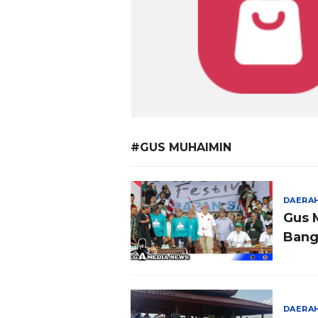
#GUS MUHAIMIN
DAERA
Gus 
Bang
DAERA