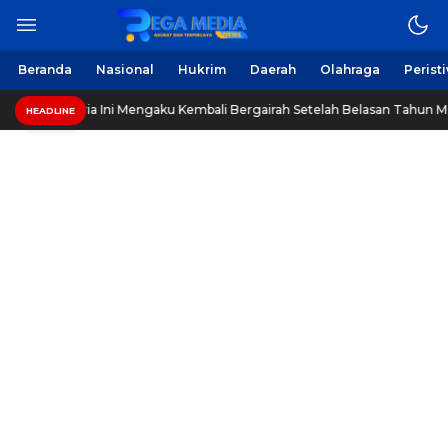
Berita Harian Online
Regamedianews.com
Beranda
Nasional
Hukrim
Daerah
Olahraga
Perist
ampang, Pria Ini Mengaku Kembali Bergairah Setelah Belasan Tahun Me
HEADLINE