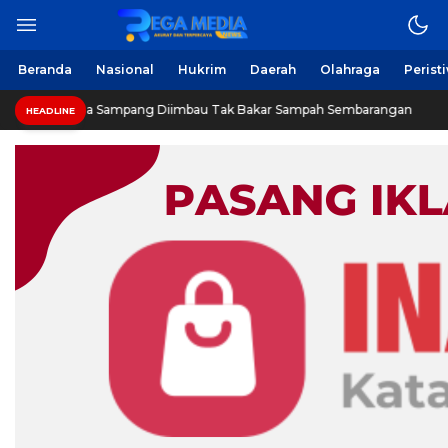
Berita Harian Online
Regamedianews.com
Beranda
Nasional
Hukrim
Daerah
Olahraga
Perist
Warga Sampang Diimbau Tak Bakar Sampah Sembarangan
HEADLINE