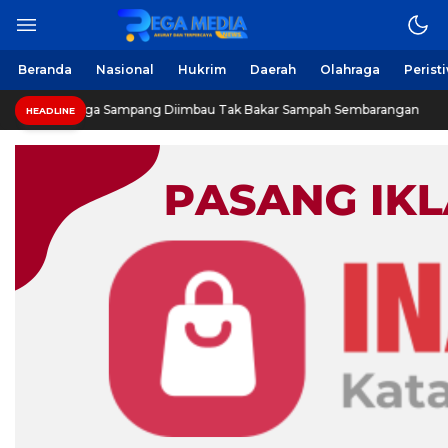
Berita Harian Online
Regamedianews.com
Beranda
Nasional
Hukrim
Daerah
Olahraga
Perist
Warga Sampang Diimbau Tak Bakar Sampah Sembarangan
HEADLINE