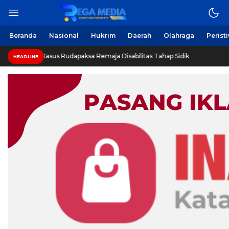
Berita Harian Online
Regamedianews.com
Beranda
Nasional
Hukrim
Daerah
Olahraga
Perist
Sampang: Kasus Rudapaksa Remaja Disabilitas Tahap Sidik
HEADLINE