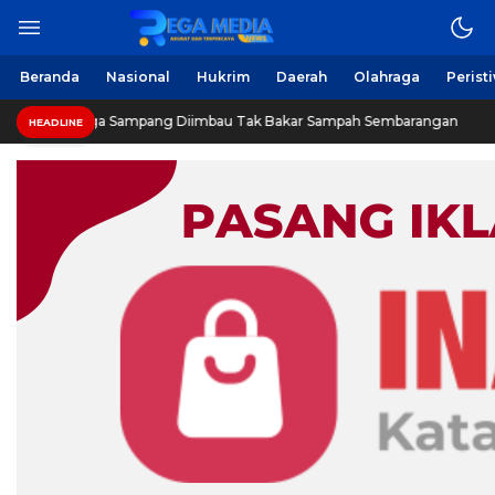
Berita Harian Online
Regamedianews.com
Beranda
Nasional
Hukrim
Daerah
Olahraga
Perist
Warga Sampang Diimbau Tak Bakar Sampah Sembarangan
HEADLINE