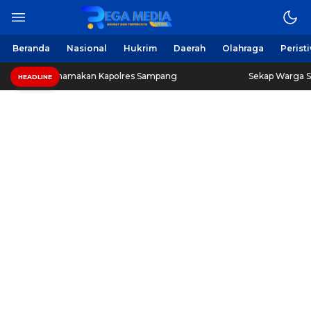
Berita Harian Online
Regamedianews.com
Beranda
Nasional
Hukrim
Daerah
Olahraga
Perist
 Mengatasnamakan Kapolres Sampang
Sekap Warga Soal 
HEADLINE