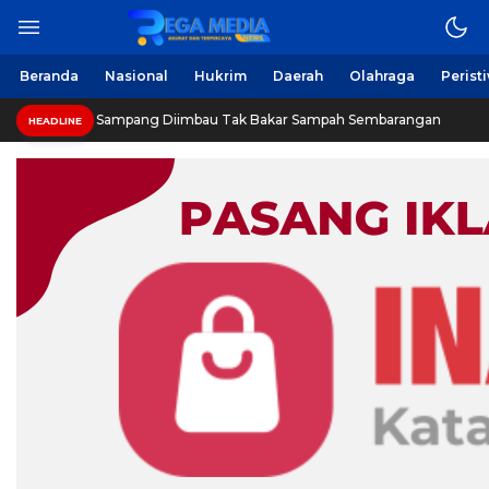
Berita Harian Online
Regamedianews.com
Beranda
Nasional
Hukrim
Daerah
Olahraga
Perist
Warga Sampang Diimbau Tak Bakar Sampah Sembarangan
HEADLINE