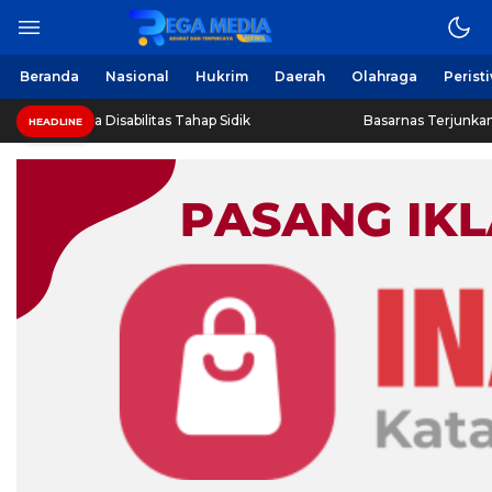
Berita Harian Online
Regamedianews.com
Beranda
Nasional
Hukrim
Daerah
Olahraga
Perist
sa Remaja Disabilitas Tahap Sidik
Basarnas Terjunkan Hel
HEADLINE