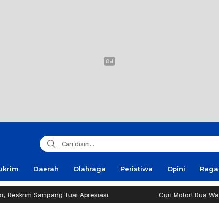
ukrim
Daerah
Olahraga
Peristiwa
Opini
Rag
skrim Sampang Tuai Apresiasi
Curi Motor! Dua Warga 