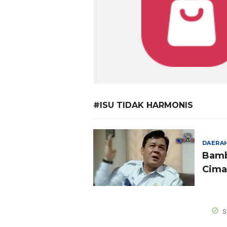
#ISU TIDAK HARMONIS
DAERA
Bamb
Cima
Dua 
S