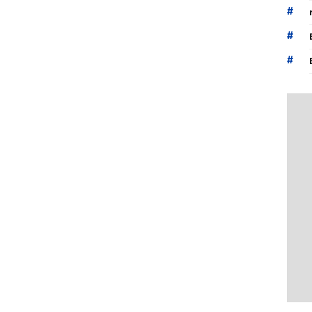
#
#
#