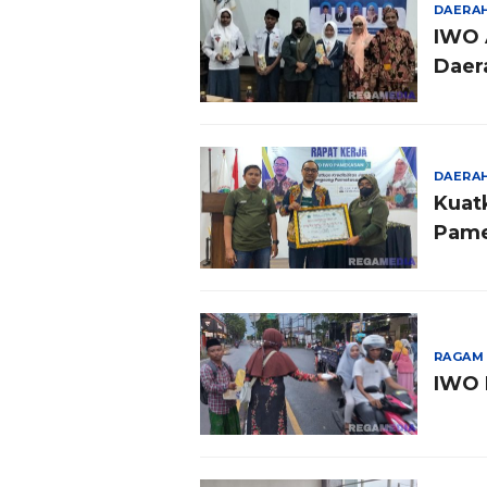
DAERA
IWO 
Daer
DAERA
Kuatk
Pame
RAGAM
IWO 