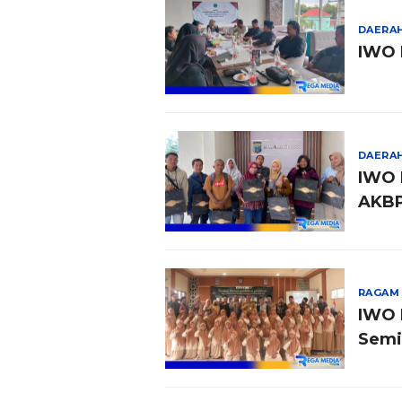
DAERA
IWO 
DAERA
IWO 
AKBP
RAGAM
IWO 
Semin