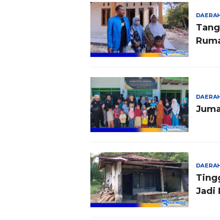
DAERA
Tang
Ruma
DAERA
Juma
DAERA
Ting
Jadi