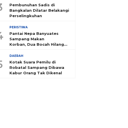
3
Pembunuhan Sadis di
Bangkalan Dilatar Belakangi
Perselingkuhan
PERISTIWA
4
Pantai Nepa Banyuates
Sampang Makan
Korban, Dua Bocah Hilang
Tenggelam
DAERAH
5
Kotak Suara Pemilu di
Robatal Sampang Dibawa
Kabur Orang Tak Dikenal