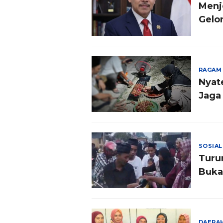
Menj
Gelo
RAGAM
Nyat
Jaga 
SOSIAL
Turu
Buka
DAERA