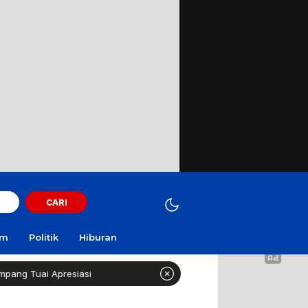
CARI
am
Politik
Hiburan
 Apresiasi
Curi Motor! Dua Warga Batuporo Sampang Di