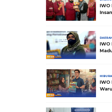
IWO 
Insan
DAERA
IWO 
Madu
HIBUR
IWO 
Waru