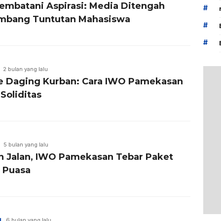
embatani Aspirasi: Media Ditengah
#
mbang Tuntutan Mahasiswa
#
#
2 bulan yang lalu
e Daging Kurban: Cara IWO Pamekasan
Soliditas
5 bulan yang lalu
n Jalan, IWO Pamekasan Tebar Paket
 Puasa
H
6 bulan yang lalu