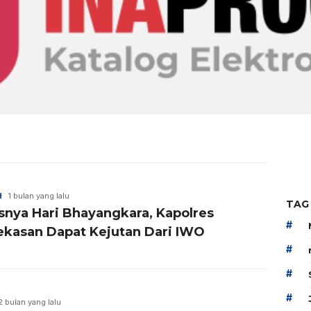
H
1 bulan yang lalu
TAG
snya Hari Bhayangkara, Kapolres
#
kasan Dapat Kejutan Dari IWO
#
#
#
2 bulan yang lalu