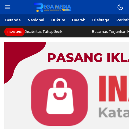
Berita Harian Online
Regamedianews.com
Beranda
Nasional
Hukrim
Daerah
Olahraga
Perist
 Remaja Disabilitas Tahap Sidik
Basarnas Terjunkan Helik
HEADLINE