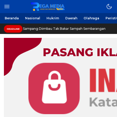
Berita Harian Online
Regamedianews.com
Beranda
Nasional
Hukrim
Daerah
Olahraga
Perist
Warga Sampang Diimbau Tak Bakar Sampah Sembarangan
HEADLINE