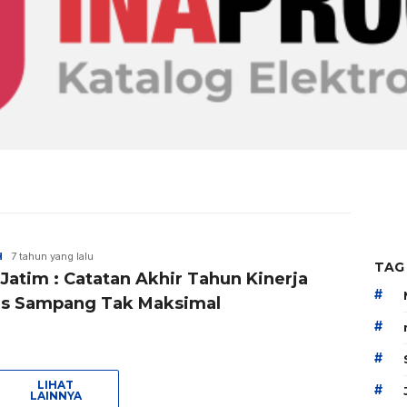
H
7 tahun yang lalu
TAG
Jatim : Catatan Akhir Tahun Kinerja
#
es Sampang Tak Maksimal
#
#
LIHAT
#
LAINNYA