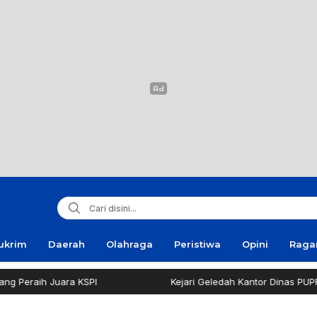
ukrim
Daerah
Olahraga
Peristiwa
Opini
Rag
eraih Juara KSPI
Kejari Geledah Kantor Dinas PUPR Pa