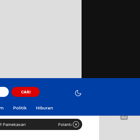
CARI
am
Politik
Hiburan
mekasan
Polantas Sampang Imbau Latihan Gerak Jalan 