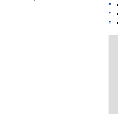
#
#
#