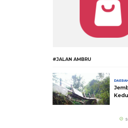
#JALAN AMBRU
DAERA
Jemb
Kedu
Dipe
S