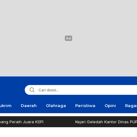
ukrim
Daerah
Olahraga
Peristiwa
Opini
Rag
 Peraih Juara KSPI
Kejari Geledah Kantor Dinas PUPR 