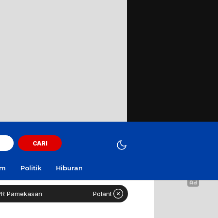
CARI
am
Politik
Hiburan
Pamekasan
Polantas Sampang Imbau Latihan Gerak Jala