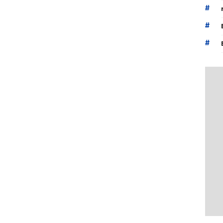
#
#
#