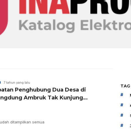
H
7 tahun yang lalu
TAG
atan Penghubung Dua Desa di
#
ngdung Ambruk Tak Kunjung
rbaiki
#
#
udah ditampilkan semua
#