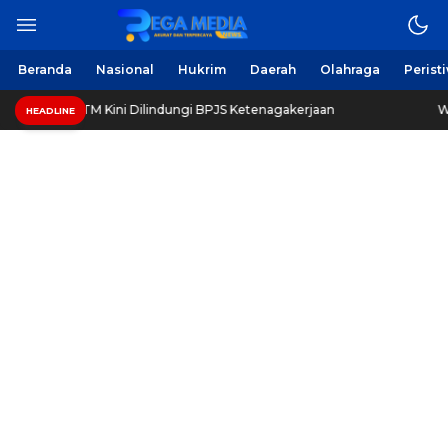
Berita Harian Online
Regamedianews.com
Beranda
Nasional
Hukrim
Daerah
Olahraga
Perist
hasiswa UTM Kini Dilindungi BPJS Ketenagakerjaan
Wasp
HEADLINE