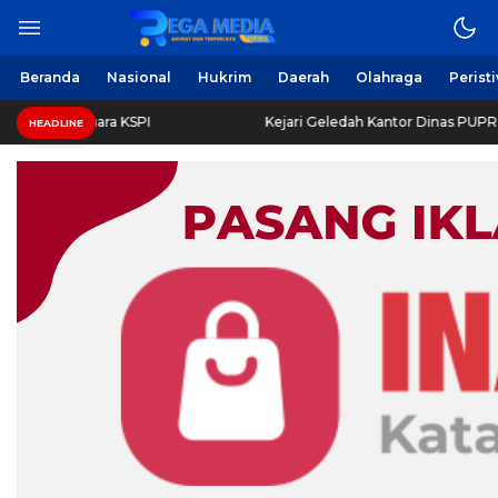
Berita Harian Online
Regamedianews.com
Beranda
Nasional
Hukrim
Daerah
Olahraga
Perist
g Peraih Juara KSPI
Kejari Geledah Kantor Dinas PUPR 
HEADLINE