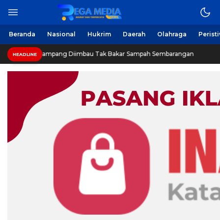
Berita Harian Online
Regamedianews.com
Beranda
Nasional
Hukrim
Daerah
Olahraga
Perist
Warga Sampang Diimbau Tak Bakar Sampah Sembarangan
HEADLINE