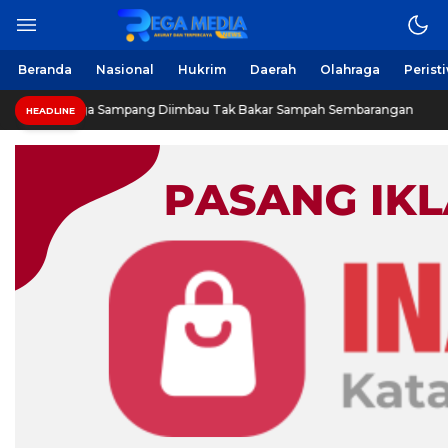
Berita Harian Online
Regamedianews.com
Beranda
Nasional
Hukrim
Daerah
Olahraga
Perist
Warga Sampang Diimbau Tak Bakar Sampah Sembarangan
HEADLINE