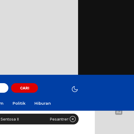
CARI
am
Politik
Hiburan
a II
Pesantren 1.000 Santri Boleh Kelola Dapur MBG Mand