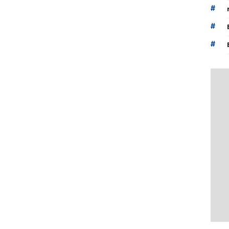
#
#
#