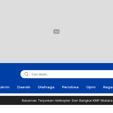
ukrim
Daerah
Olahraga
Peristiwa
Opini
Rag
Basarnas Terjunkan Helikopter Sisir Bangkai KMP Mutiara Sentos