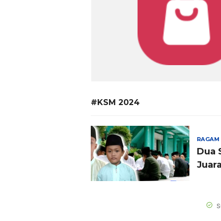
#KSM 2024
RAGAM
Dua 
Juar
S