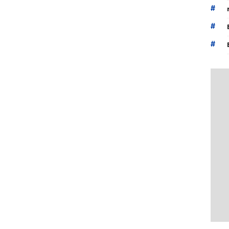
#
#
#