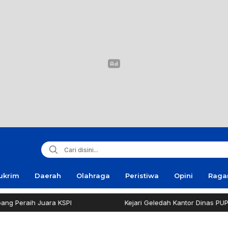
ukrim
Daerah
Olahraga
Peristiwa
Opini
Rag
eraih Juara KSPI
Kejari Geledah Kantor Dinas PUPR P