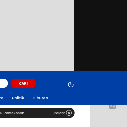
CARI
am
Politik
Hiburan
amekasan
Polantas Sampang Imbau Latihan Gerak Jalan