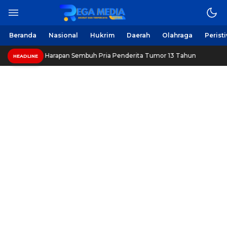
Berita Harian Online
Regamedianews.com
Beranda
Nasional
Hukrim
Daerah
Olahraga
Perist
pang, Beri Harapan Sembuh Pria Penderita Tumor 13 Tahun
HEADLINE