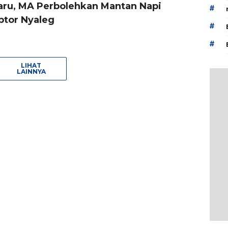
aru, MA Perbolehkan Mantan Napi
#
ptor Nyaleg
#
#
LIHAT
LAINNYA