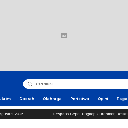
ukrim
Daerah
Olahraga
Peristiwa
Opini
Rag
us 2026
Respons Cepat Ungkap Curanmor, Reskrim Sam