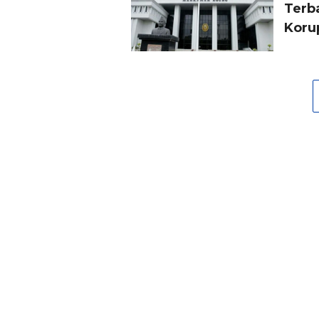
Terb
Koru