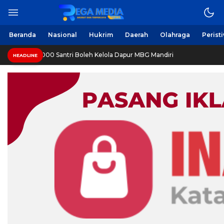
Berita Harian Online
Regamedianews.com
Beranda
Nasional
Hukrim
Daerah
Olahraga
Perist
santren 1.000 Santri Boleh Kelola Dapur MBG Mandiri
HEADLINE