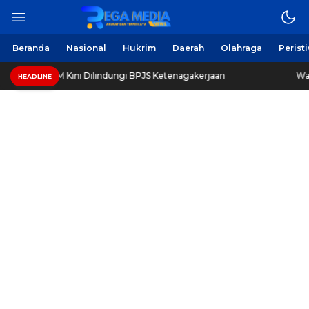
Berita Harian Online
Regamedianews.com
Beranda
Nasional
Hukrim
Daerah
Olahraga
Perist
siswa UTM Kini Dilindungi BPJS Ketenagakerjaan
Waspa
HEADLINE