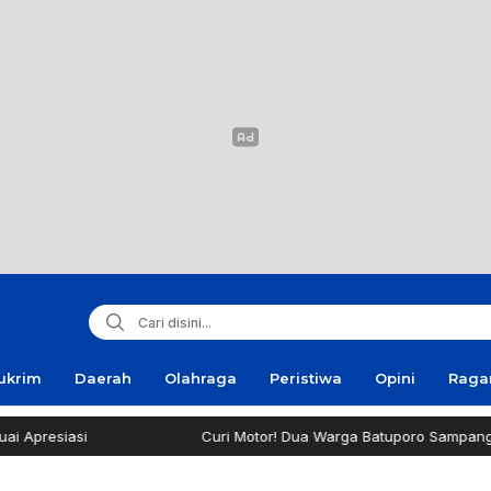
ukrim
Daerah
Olahraga
Peristiwa
Opini
Rag
resiasi
Curi Motor! Dua Warga Batuporo Sampang Dibu