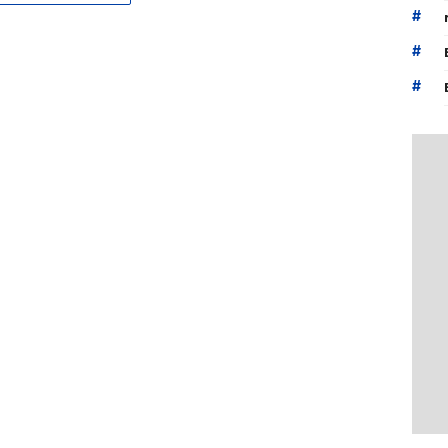
#
#
#