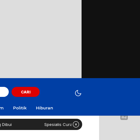
CARI
am
Politik
Hiburan
i
Spesialis Curanmor Lintas Daerah Diringkus Polisi di