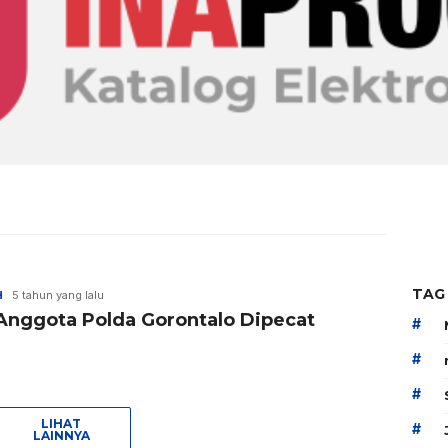
TAG
H
5 tahun yang lalu
Anggota Polda Gorontalo Dipecat
#
#
#
LIHAT
#
LAINNYA