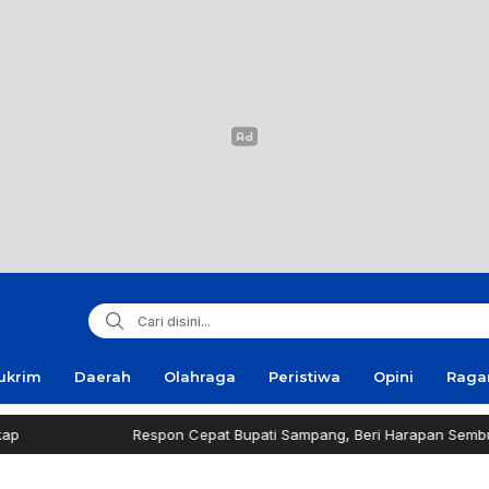
ukrim
Daerah
Olahraga
Peristiwa
Opini
Rag
Respon Cepat Bupati Sampang, Beri Harapan Sembuh Pri