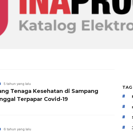
H
5 tahun yang lalu
TAG
ang Tenaga Kesehatan di Sampang
#
nggal Terpapar Covid-19
#
#
#
H
6 tahun yang lalu