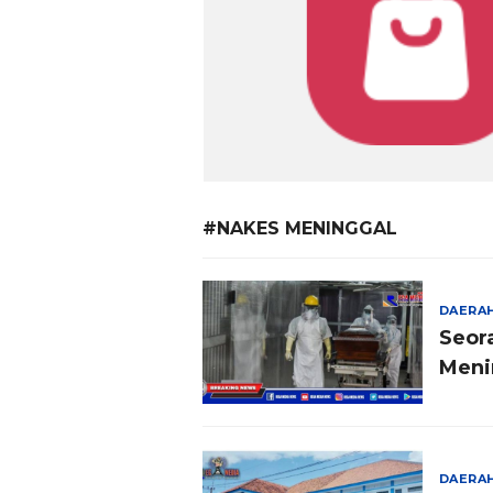
#NAKES MENINGGAL
DAERA
Seor
Meni
DAERA