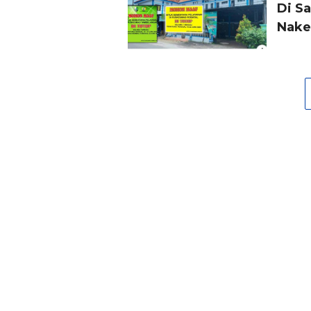
Di S
Nake