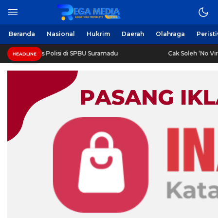
Berita Harian Online
Regamedianews.com
Beranda
Nasional
Hukrim
Daerah
Olahraga
Perist
rah Diringkus Polisi di SPBU Suramadu
Cak Soleh ‘No Viral
HEADLINE