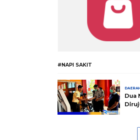
#NAPI SAKIT
DAERA
Dua 
Diru