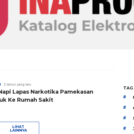
H
2 tahun yang lalu
TAG
Napi Lapas Narkotika Pamekasan
#
juk Ke Rumah Sakit
#
#
LIHAT
#
LAINNYA