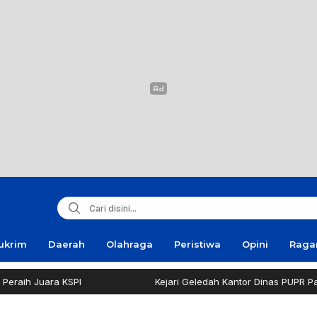
ukrim
Daerah
Olahraga
Peristiwa
Opini
Rag
ih Juara KSPI
Kejari Geledah Kantor Dinas PUPR Pamek