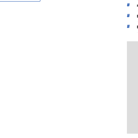
#
#
#