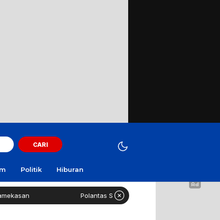
CARI
am
Politik
Hiburan
asan
Polantas Sampang Imbau Latihan Gerak Jalan Tak