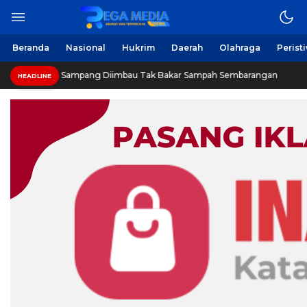
Berita Harian Online
Regamedianews.com
Beranda
Nasional
Hukrim
Daerah
Olahraga
Perist
Warga Sampang Diimbau Tak Bakar Sampah Sembarangan
HEADLINE