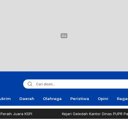
ukrim
Daerah
Olahraga
Peristiwa
Opini
Rag
h Juara KSPI
Kejari Geledah Kantor Dinas PUPR Pamek