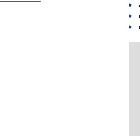
#
#
#