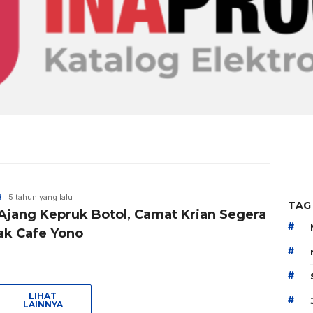
H
5 tahun yang lalu
TAG
 Ajang Kepruk Botol, Camat Krian Segera
#
ak Cafe Yono
#
#
LIHAT
#
LAINNYA