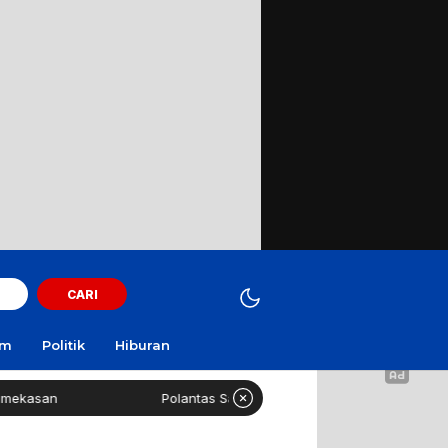
CARI
am
Politik
Hiburan
asan
Polantas Sampang Imbau Latihan Gerak Jalan Tak