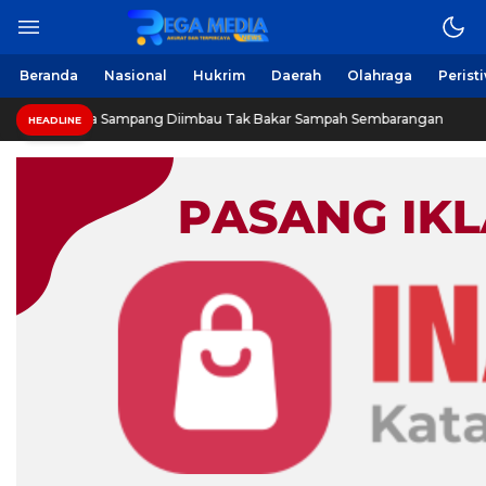
Berita Harian Online
Regamedianews.com
Beranda
Nasional
Hukrim
Daerah
Olahraga
Perist
Warga Sampang Diimbau Tak Bakar Sampah Sembarangan
HEADLINE