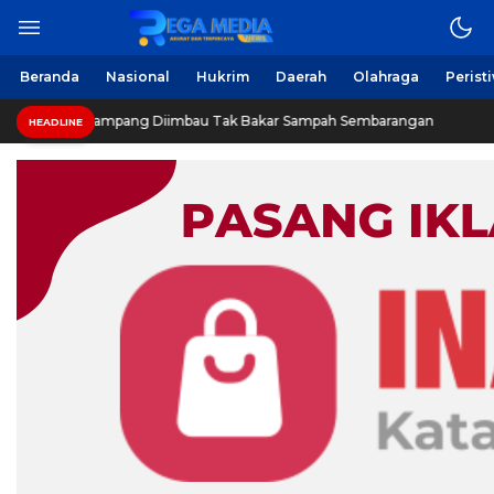
Berita Harian Online
Regamedianews.com
Beranda
Nasional
Hukrim
Daerah
Olahraga
Perist
Warga Sampang Diimbau Tak Bakar Sampah Sembarangan
HEADLINE