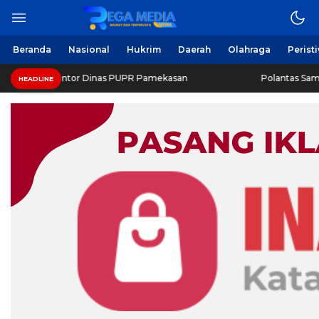
Berita Harian Online
Regamedianews.com
Beranda
Nasional
Hukrim
Daerah
Olahraga
Perist
 Geledah Kantor Dinas PUPR Pamekasan
Polantas Sampan
HEADLINE