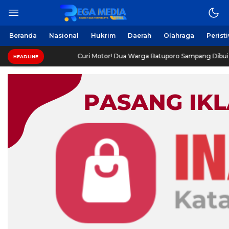
Berita Harian Online
Regamedianews.com
Beranda
Nasional
Hukrim
Daerah
Olahraga
Perist
siasi
Curi Motor! Dua Warga Batuporo Sampang Dibui
HEADLINE