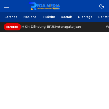
Berita Harian Online
Regamedianews.com
Beranda
Nasional
Hukrim
Daerah
Olahraga
Perist
asiswa UTM Kini Dilindungi BPJS Ketenagakerjaan
Waspa
HEADLINE