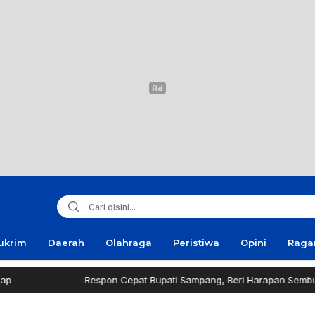
ukrim
Daerah
Olahraga
Peristiwa
Opini
Rag
Respon Cepat Bupati Sampang, Beri Harapan Sembuh Pri