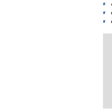
#
#
#