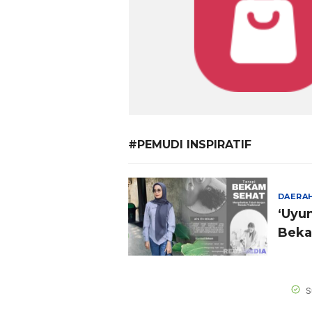
#PEMUDI INSPIRATIF
DAERA
‘Uyu
Bek
S