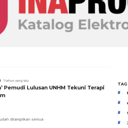
H
1 tahun yang lalu
TAG
n’ Pemudi Lulusan UNHM Tekuni Terapi
#
am
#
#
udah ditampilkan semua
#